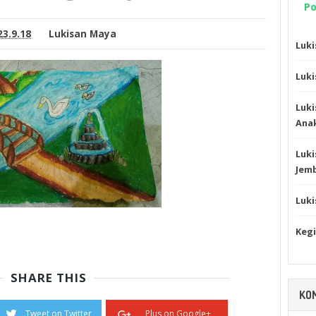
Po
23.9.18
Lukisan Maya
Luki
Luk
Luk
Ana
Luk
Jem
Luki
Kegi
SHARE THIS
KO
Tweet on Twitter
Plus on Google+